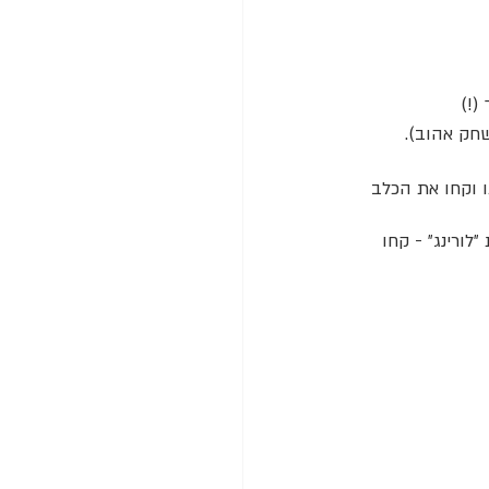
(!)
חק אהוב).
 וקחו את הכלב 
ורינג״ - קחו 