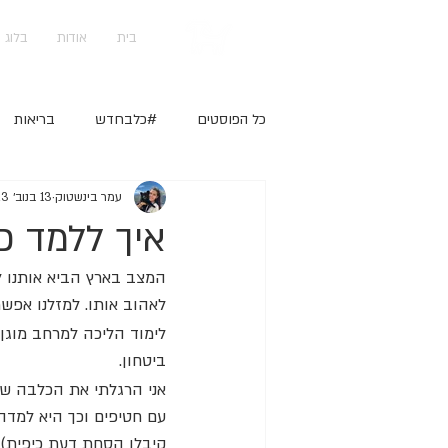
בית
אודות
בלוג
כל הפוסטים
#כלבחדש
בריאות
עמר בינשטוק
13 בנוב׳ 2023
DIY
איך ללמד כ
המצב בארץ הביא אותנו ל
לאהוב אותו. למזלנו אפש
לימוד הליכה למרחב מוגן
ביטחון.
אני הרגלתי את הכלבה של
עם חטיפים וכך היא למדה
קיבלו הסחת דעת כיפית).