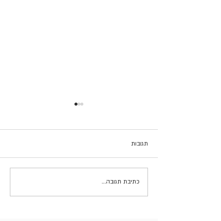
תגובות
בטיחות בדרכים - גם לכלבים
כתיבת תגובה...