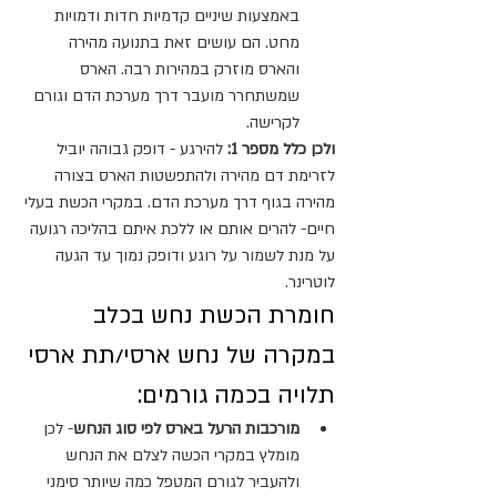
באמצעות שיניים קדמיות חדות ודמויות 
מחט. הם עושים זאת בתנועה מהירה 
והארס מוזרק במהירות רבה. הארס 
שמשתחרר מועבר דרך מערכת הדם וגורם 
לקרישה.
ולכן כלל מספר 1: 
להירגע - דופק גבוהה יוביל 
לזרימת דם מהירה ולהתפשטות הארס בצורה 
מהירה בגוף דרך מערכת הדם. במקרי הכשת בעלי 
חיים- להרים אותם או ללכת איתם בהליכה רגועה 
על מנת לשמור על רוגע ודופק נמוך עד הגעה 
לוטרינר.
חומרת הכשת נחש בכלב 
במקרה של נחש ארסי/תת ארסי 
תלויה בכמה גורמים: 
מורכבות הרעל בארס לפי סוג הנחש
- לכן 
מומלץ במקרי הכשה לצלם את הנחש 
ולהעביר לגורם המטפל כמה שיותר סימני 