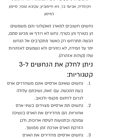
ויקיפדיה, אביעד בר, גיא חיימוביץ, עקיבא טופר, סיימון 
ג'מיסון
נחשים חשובים למארג האקולוגי והם משמשים 
הן כטורף והן כטרף. נחש לא רודף או מכיש סתם, 
הכשה תתרחש רק כאשר מתקרבים אל הנחש 
יתר על המידה, לא נזהרים ולא נשמעים לאזהרות 
שלו (קולות אזהרה).
ניתן לחלק את הנחשים ל-3 
קטגוריות:
נחשים שאינם ארסיים אינם משחררים ארס 
בעת ההכשה. עם זאת, נשיכתם עלולה 
לגרום לזיהום מקומי ולכאב.
נחשים תת ארסיים מצוידים בשיני ארס 
אחוריות. הם מחדירים את הארס בנשיכה 
עמוקה ובתנועות לעיסה ארוכות, ולכן 
הזרקת הארס אורכת זמן ממושך.
נחשים ארסיים מחדירים את הארס 