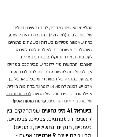
המלצתי האישית כמדביר, לוכד נחשים ובעלים 
של שני כלבים (לולה וצ'ו) בתקופה הזאת להימנע 
כמה שאפשר מטיולים בשדות ובשטחים פתוחים 
כשהכלבים משוחררים. לא לתת להם להיכנס 
לעשבייה ובמידה ונתקלתם בנחש במרחב 
האורבני התקשרו מיד ללוכד שיסביר לכם במדויק 
איך לפעול ומה לעשות עד שיגיע לתת לכם מענה 
מקצועי. במקרה של הכשת נחש בכלב או של בן 
אדם יש לפנות לרופא או לוטרינר בדחיפות מיידית 
אפילו אם רק קיים ספק של הכשה. 
לרשימה ומפה 
של מרכזי חירום וטרינרים
.
 עירנות מונעת אסון!
בישראל 41 מיני נחשים
 שמתחלקים בין 
7 משפחות :(פתניים, צפעיים, צפעוניים, 
זעמניים, חנקיים, נחשיליים, נימוניים)
מבין כולם ישנם 
9 ארסיים
: אפעה - 