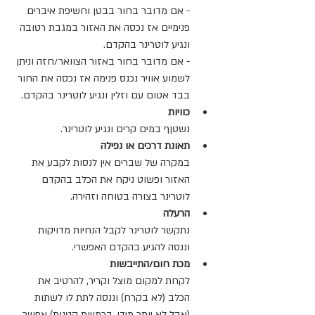
- אם מדובר בחור בבטן וחשיפת איברים 
פנימיים אז נכסה את האזור במגבת רטובה 
ונגיע לוטרינר בהקדם.
- אם מדובר בחור באזור הצוואר/חזה וניתן 
לשמוע אוויר נכנס פנימה אז נכסה את החור 
בבד אטום עם וזלין ונגיע לוטרינר בהקדם.
כוויות
נשטןף במים קרים ונגיע לוטרינר.
תאונת דרכים או נפילה
במקרה של שברים אין לנסות לקבע את 
האזור ופשוט ניקח את הכלב בהקדם 
לוטרינר בצורה בטוחה וזהירה.
הרעלה
נתקשר לוטרינר לקבל הנחיות מדויקות 
וננסה להגיע בהקדם האפשרי.
מכת חום/התייבשות
לקחת למקום מוצל וקריר, להרטיב את 
הכלב (לא בקרח) וננסה לתת לו לשתות 
(אבל לא יותר מידי, בכמויות קטנות) אפשר 