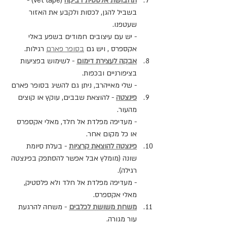
תחבושת אלסטית דביקה
 (vet tape) - 
בשביל להגן, לכסות ולקבע את האזור 
שעטפנו.
- יש עם עיצובים חמודים בשפע באלי 
אקספרס , ויש גם 
בסופר פארם
 רגילות.
אבקה לעצירת דימום
 - לשימוש בפציעות 
בציפורניים ובכפות.
- שלי מאייהרב, ניתן גם להשיג בסופר פארם
פינצטה
 - להוצאת שבבים, עוקץ או קוצים 
מהעור.
- מעדיפה מפלדת אל חלד, מאלי אקספרס 
או כל מקום אחר.
פינצטה להוצאת קרציות
 - בעלת סיומת 
שונה (מומלץ אבל אפשר להסתפק בפינצטה 
רגילה).
- מעדיפה מפלדת אל חלד ולא פלסטיק, 
מאלי אקספרס.
משחת משושת לכלבים
 - משחה להרגעת 
עור מגורה.