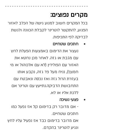
מקרים נפוצים:
בכל המקרים חשוב למנוע גישה של הכלב לאזור 
הפגוע, להתקשר לוטרינר לקבלת הכוונה ולגשת 
לבדיקה לפי התכיפות.
חתכים שטחיים
נעצור את הדימום באמצעות הפעלת לחץ 
עם מגבת או גזה. לאחר מכן נחטא את 
האזור עם הפולידין (לא עם אלכוהול או מי 
חמצן!), נניח מעל פד גזה, נקבע אותו 
בעזרת הרול גזה ואז נכסה ונאבטח עם 
התחבושת הדביקה.נתייעץ עם וטרינר אם 
ללכת אליו או לא.
פצעי נשיכה
- אם מדובר רק בדימום קל אז נפעל כמו 
חתכים שטחיים.
אם מדובר בדימום כבד אז נפעיל עליו לחץ 
ונגיע לוטרינר בהקדם.