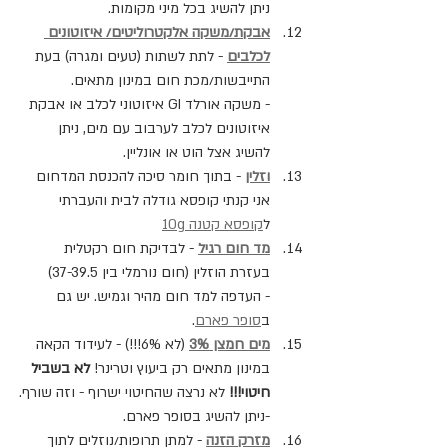
ניתן להשיג בכל מיני מקומות.
אבקת/משקה אלקטרוליטים/ איזוטונים 
לכלבים
 - לתת לשתות (טעים ומגרה) בעת 
התייבשות/מכת חום במינון מתאים.
- משקה אורלד GI איזוטוני לכלב או אבקת 
איזוטונים לכלב לערבוב עם מים, ניתן 
להשיג אצל הוט או אונליין.
וזלין
 - בתוך חומר סיכה להכנסת המדחום
אני קנתי קופסא גודלה לבית והעברתי 
ל
קופסא קטנה 10g
מד חום רגיל
 - לבדיקת חום רקטלית 
בעזרת הוזלין (חום נורמלי בין 37-39.5)
- העדפה למד חום מהיר וגמיש. יש גם 
ב
סופר פארם
.
מים חמצן 3%
 (לא 6%!!!) - לעידוד הקאה 
במינון מתאים רק ביעוץ וטרינר! 
לא בשביל 
חיטוי!!!
 לא נרצה שהחיטוי ישרוף - וזה שורף.
-ניתן להשיג בסופר פארם.
מזרק הזנה
 - למתן תרופות/נוזלים לתוך 