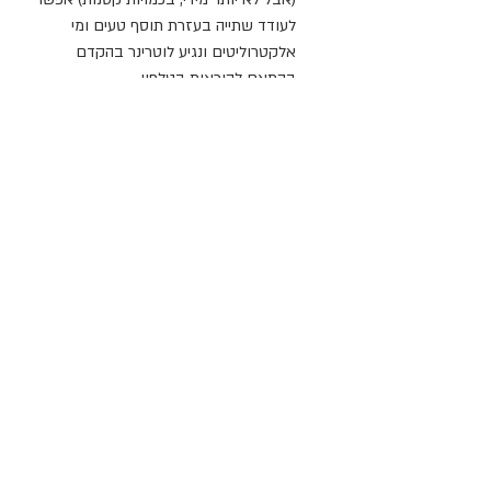
לעודד שתייה בעזרת תוסף טעים ומי 
אלקטרוליטים ונגיע לוטרינר בהקדם 
בהתאם להוראות בטלפון.
לרשימת מרכזי חירום וטרינריים בכל 
הארץ לחצו כאן
ניסיתם מוצר או טיפ ואהבתם? שתפו ותייגו אותנו 
באינסטגרם
 או 
בקבוצת הפייסבוק
מדריכים
פוסטים קשורים
הצג הכול