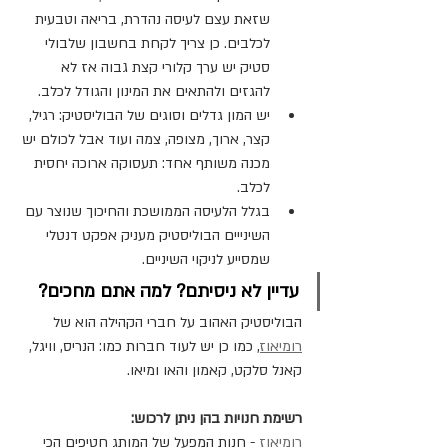
שזאת עצם לעיסה נהדרת, בריאה וטבעית 
לכלבים. כן צריך לקחת בחשבון שלבולי 
סטיק יש ערך קלורי קצת גבוה אז לא 
להגזים ולהתאים את המינון והגודל לכלב.
יש המון גדלים וסוגים של הבוליסטיק: רגיל, 
קצר, ארוך, מצופה, צמה ועוד אבל לכולם יש 
מכנה משותף אחד: תעסוקה ארוכה יחסית 
לכלב.
בגלל הלעיסה הממושכת והחיכוך שנוצר עם 
השינייים הבוליסטיק מעניק אפקט דנטלי 
שמסייע לניקוי השיניים.
עדיין לא ניסיתם? למה אתם מחכים?
הבוליסטיק האהוב על חברי הקהילה הוא של 
רומיאוז
, כמו כן יש לעוד חברות כמו: הנריס, וויגל, 
קאנל סלקט, קאמון והאו ומיאו.
רשימת חנויות בהן ניתן לרכוש:
רומיאוז
 -
חנות המפעל של המותג חטיפים הכי 