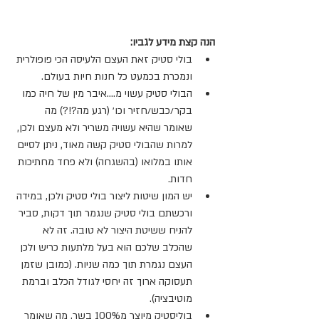
הנה קצת מידע לגביו:
בולי סטיק זאת העצם הלעיסה הכי פופולרית 
ונמכרת בכמעט כל חנות חיות בעולם.
הבולי סטיק עשוי מ....איבר מין של חיה כמו 
בקר/כבש/חזיר וכו׳ (רגע מה?!?) מה 
שאומר שהיא עשויה משריר ולא מעצם ולכן, 
למרות שהבולי סטיק קשה מאוד, ניתן לסיים 
אותו במלואו (בהשגחה) ולא פחד מחתיכות 
חדות.
יש המון שיטות ליצור בולי סטיק ולכן, במידה 
ורכשתם בולי סטיק שנגמר תוך דקות, סביר 
להניח ששיטת היצור לא טובה. זה לא 
שהכלב שלכם הוא בעל מלתעות כריש ולכן 
העצם נגמרת תוך כמה שניות. (כמובן שזמן 
תעסוקה ארוך זה יחסי לגודל הכלב וברמת 
מוטיבציה).
בוליסטיק מיוצר מ100% בשר, מה שאומר 