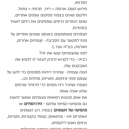
המרפא.
פירוש השם: ארומה = ריח,  תרפיה = טיפול. 
חלקים שונים בצמח מפיקים שמנים אתריים, 
שהם חומרים נדיפים שמפיצים את ריחם לאוויר 
במהירות. 
הצמחים משתמשים באותם שמנים אתריים על 
מנת לתקשר עם הסביבה - (צמחים אחרים, 
האדמה, בע''ח ועוד..). 
למה שהצמחים יעשו את זה?
רבייה - כדי לקרוא לחרק לעזור לו להפיץ את 
האבקנים שלו.
הגנה עצמית - שחרור ריחות מסוימים כדי להגן על 
עצמם מפני מזיקים, פטריות, מחלות וכו…
הצמח ישחרר ריח מסוים כדי להזהיר טורפים 
שלא יאכלו אותו!
את אותן תכונות רפואיות מצמחים אפשר להשיג 
גם מהמיצוי המיימי שלהם - 
הידרוסולים
 או 
מהמיצוי של השמנים
 בצמח. רוב השמנים 
האתריים יהיו - מחטאים, קוטלי בקטריות, פטריות, 
נגיפים ואנטי דלקתיים.