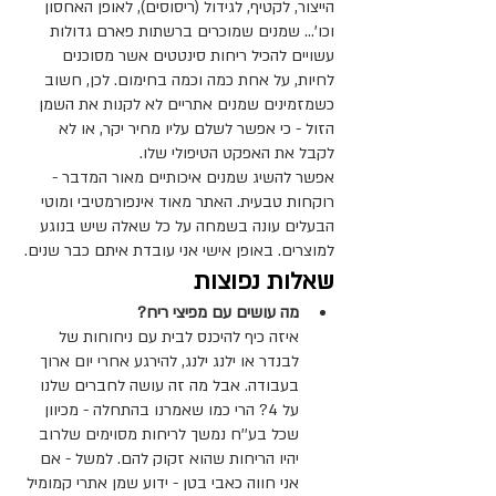
הייצור, לקטיף, לגידול (ריסוסים), לאופן האחסון 
וכו'... שמנים שמוכרים ברשתות פארם גדולות 
עשויים להכיל ריחות סינטטים אשר מסוכנים 
לחיות, על אחת כמה וכמה בחימום. לכן, חשוב 
כשמזמינים שמנים אתריים לא לקנות את השמן 
הזול - כי אפשר לשלם עליו מחיר יקר, או לא 
לקבל את האפקט הטיפולי שלו. 
אפשר להשיג שמנים איכותיים מאור המדבר - 
רוקחות טבעית. האתר מאוד אינפורמטיבי ומוטי 
הבעלים עונה בשמחה על כל שאלה שיש בנוגע 
למוצרים. באופן אישי אני עובדת איתם כבר שנים.
שאלות נפוצות
מה עושים עם מפיצי ריח?
איזה כיף להיכנס לבית עם ניחוחות של 
לבנדר או ילנג ילנג, להירגע אחרי יום ארוך 
בעבודה. אבל מה זה עושה לחברים שלנו 
על 4? הרי כמו שאמרנו בהתחלה - מכיוון 
שכל בע''ח נמשך לריחות מסוימים שלרוב 
יהיו הריחות שהוא זקוק להם. למשל - אם 
אני חווה כאבי בטן - ידוע שמן אתרי קמומיל 