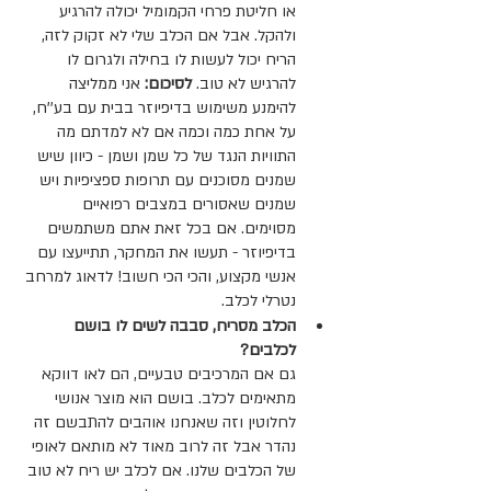
או חליטת פרחי הקמומיל יכולה להרגיע 
ולהקל. אבל אם הכלב שלי לא זקוק לזה, 
הריח יכול לעשות לו בחילה ולגרום לו 
להרגיש לא טוב.
 לסיכום: 
אני ממליצה 
להימנע
משימוש בדיפיוזר בבית עם בע''ח, 
על אחת כמה וכמה אם לא למדתם מה 
התוויות הנגד של כל שמן ושמן - כיוון שיש 
שמנים מסוכנים עם תרופות ספציפיות ויש 
שמנים שאסורים במצבים רפואיים 
מסוימים. אם בכל זאת אתם משתמשים 
בדיפיוזר - תעשו את המחקר, תתייעצו עם 
אנשי מקצוע, והכי הכי חשוב! לדאוג למרחב 
נטרלי לכלב.
הכלב מסריח, סבבה לשים לו בושם 
לכלבים?
גם אם המרכיבים טבעיים, הם לאו דווקא 
מתאימים לכלב. בושם הוא מוצר אנושי 
לחלוטין וזה שאנחנו אוהבים להתבשם זה 
נהדר אבל זה לרוב מאוד לא מותאם לאופי 
של הכלבים שלנו. אם לכלב יש ריח לא טוב 