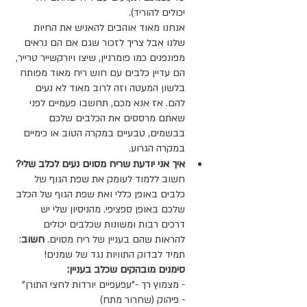
יכולים להוריד).
אנחנו מאוד אוהבים להאניש את החיות 
שלנו אבל צריך לזכור שגם אם הם נראים 
מפונפנים כמו פומרניין, שיצו ויורקשייר טרייר, 
הם עדיין כלבים עם חוש ריח מאוד מפותח 
בלשון המעטה וזה לרוב מאוד לא נעים 
להם. אז אנא מכם, תחשבו פעמיים לפני 
שאתם מרססים את הכלבים שלכם 
בבשמים, טבעיים במקרה הטוב או כימיים 
במקרה הגרוע.
איך אני יודעת שריח מסוים נעים לכלב שלי?
חשוב ללמוד לעומק את שפת הגוף של 
כלבים באופן כללי ואת שפת הגוף של הכלב 
שלכם באופן ספציפי. מהניסיון שלי יש 
דרכים רבות ומשונות שכלבים יכולים 
להראות שהם בעניין של ריח מסוים. 
חשוב
: 
תמיד לבדוק התוויות נגד של שמנים!
סימנים מובהקים שכלב בעניין:
- מצמוץ רך -"עפעפיים יורדות לחצי התורן"
- פיהוק (שחרור מתח)