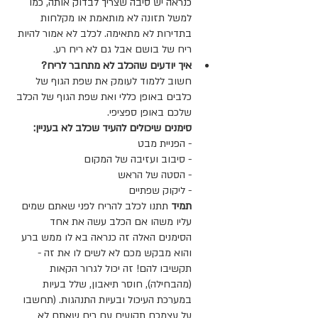
כנראה יש סיבה שצריך לבדוק אותה, כמו 
למשל תזונה לא מותאמת או מקלחות 
בתדירות לא מתאימה. לכלב לא אמור להיות 
ריח של בושם אבל גם לא ריח רע. 
איך יודעים שהכלב לא מתחבר לריח?
חשוב ללמוד לעומק את שפת הגוף של 
כלבים באופן כללי ואת שפת הגוף של הכלב 
שלכם באופן ספציפי.
סימנים שיכולים להעיד שכלב לא בעניין:
- הפניית מבט 
- סיבוב ועזיבה של המקום 
- הסטה של הראש 
- ליקוק שפתיים 
תמיד 
תתנו לכלב להריח לפני שאתם שמים 
עליו משהו אם הכלב עשה את אחד 
הסימנים האלה זה כנראה בא לו ממש ברע 
והוא מבקש מכם לא לשים לו את זה - 
תקשיבו להם! זה יכול לגרור הקאות 
(מהבחילה), חוסר תיאבון, שלל בעיות 
במערכת העיכול ובעיות התנהגות. (תחשבו 
על עצמכם תקועים עם ריח שאתם לא 