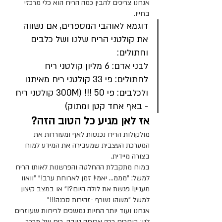
אנחנו צריכים להבין כמה הריח הוא כלי מרכזי 
בחייו. 
דוגמא לאוהבי המספרים, אם נשווה 
את קולטני הריח שלנו ושל כלבים 
וחתולים:
לבני אדם: 6 מליון קולטני ריח 
לחתולים: פי 33 קולטני ריח מאיתנו
ולכלבים: פי 50 !!! (300M קולטני ריח 
- באף אחד קטן ומתוק)
אז לאן מגיע כל הטוב הזה?
מולקולות הריח נכנסות לאף ומעוררות את 
המערכת העצבית שמעבירה את המידע למוח 
בצורה מיידית.
במוח מתקבלת ההחלטה והפרשנות לאותו הריח 
למשל: "מממ… יאמי! זמן לארוחת ערב!" "וואוו 
מעניין! פגשת את לולה היום?!" או במצב קיצון 
למשל "משהו נשרף -זהירות סכנה!!!"
אנחנו ועוד יותר החיות נמשכים לריחות שעוזרים 
לנו: בוחרים ככה ארוחה טובה, ריח של מרכך 