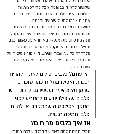
האהובות שלנו אמנם נשארו מאחור בכל מה 
שקשור לראייה צבעונית אבל כדי לפצות על 
יכולות הראייה שלהם, הם פיתחו חושים חדים 
אחרים - כמו למשל שמיעה והרחה.
כשאנחנו גוללים בפיד או בוהים בסטורי אנחנו 
משתמשים בחוש הראייה המפותח שלנו ומקבלים 
מזה מידע וסיפוק מנטלי. באותו אופן, כאשר כלב 
מטייל ברחוב הוא מקבל מידע וסיפוק מנטלי 
מלרחרח כל עץ, עמוד ושיח… הוא קורא סיפור, על 
מה קרה באזור בימים האחרונים ומה קרה למי 
שעבר שם.
הידעתם? כלבים יכולים לאתר ולהריח 
רגשות ואפילו מחלות כמו: סוכרת, 
סרטן ואלצהיימר ועכשיו גם קורונה. יש 
כלבים שאפילו יודעים להתריע לפני 
התקף אפילפסיה שמתקרב, או להיות 
כלבי תמיכה רגשית.
אז איך כלבים מריחים?
תמיד תהיתם למה האף של הכלב שלכם רטוב? 