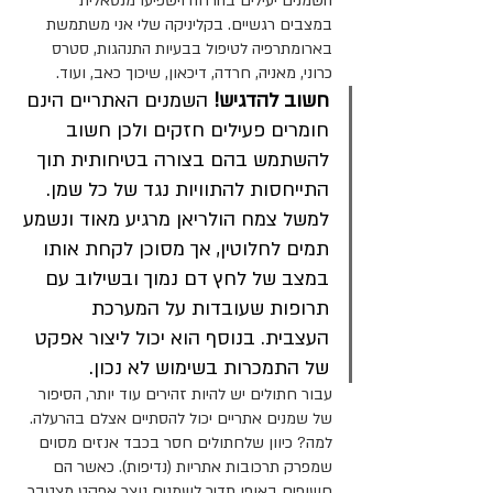
השמנים יעילים בהרחה וישפיעו מנטאלית 
במצבים רגשיים. בקליניקה שלי אני משתמשת 
בארומתרפיה לטיפול בבעיות התנהגות, סטרס 
כרוני, מאניה, חרדה, דיכאון, שיכוך כאב, ועוד.
חשוב להדגיש! 
השמנים האתריים הינם 
חומרים פעילים חזקים ולכן חשוב 
להשתמש בהם בצורה בטיחותית תוך 
התייחסות להתוויות נגד של כל שמן. 
למשל צמח הולריאן מרגיע מאוד ונשמע 
תמים לחלוטין, אך מסוכן לקחת אותו 
במצב של לחץ דם נמוך ובשילוב עם 
תרופות שעובדות על המערכת 
העצבית. בנוסף הוא יכול ליצור אפקט 
של התמכרות בשימוש לא נכון. 
עבור חתולים יש להיות זהירים עוד יותר, הסיפור 
של שמנים אתריים יכול להסתיים אצלם בהרעלה.
למה? כיוון שלחתולים חסר בכבד אנזים מסוים 
שמפרק תרכובות אתריות (נדיפות). כאשר הם 
חשופים באופן תדיר לשמנים נוצר אפקט מצטבר 