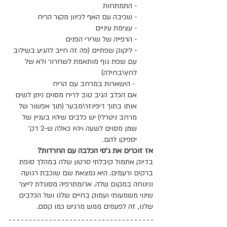
- התמתחות
- שכיבה עם האף לכיוון מקור הריח
- עצימת עיניים
- הרפייה של שרירי הפנים
- ליקוק שפתיים (פה זה חייב להגיע בשילוב 
עם שפת גוף מותאמת לשחרור ולא של 
לחץ\בחילה)
 - הישארות במרחב עם הריח
אם הכלב הגיב טוב לריח מסוים ניתן לשים 
אותו בתוך דיפיוזר\מבער (תוך אפשור של 
מרחב ניטרלי) יש כלבים שיהיו בעניין של 
שמן מסוים לשעה ויהיו כאלה ש-2 דק' 
יספיקו להם. 
אז זוכרים את ג'סי הכלבה עם החרדות?
בדיוק אתמול קיבלתי סרטון שלה במהלך סופת 
ברקים ורעמים. היא נמצאת שם שוכבת רגועה 
ונינוחה במקום שלה. ארומתרפיה מסוגלת לייצר 
שינוי משמעותי ועמוק בחיים שלנו ושל הכלבים 
שלנו, זה לפעמים ממש מרגיש כמו קסם.