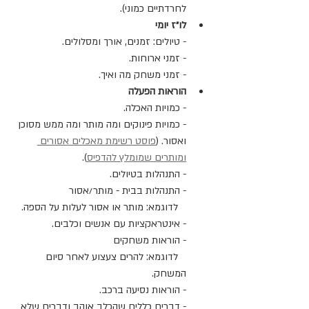
לחרדתיים כמוני).
לו״ז יומי
-
טיולים: זמנים, אורך ומסלולים.
- זמני ארוחות.
- זמני משחק מה ואיך.
הוראות הפעלה 
- כמויות האכלה.
- כמויות פינוקים ומה מותר ומה ממש מסוכן 
ואסור. (
פוסט רשימת מאכלים אסורים 
ומותרים שמומלץ להדפיס
).
- התנהלות בטיולים.
- התנהלות בבית - מותר/אסור
   לדוגמא: מותר או אסור לעלות על הספה.
- אינטראקציות עם אנשים וכלבים.
- הוראות משחקים
   לדוגמא: להרים צעצוע לאחר סיום 
המשחק.
- הוראות נסיעה ברכב.
- דברים כללים שהכלב אוהב ודברים שלא 