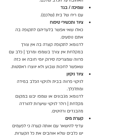
האהובה על הכלב שלכם.
שמיכה / בגד
עם ריח של בית (שלכם).
ציוד ותכשירי טיפוח
כאלו
שאי אפשר בלעדיהם לתקופה בה 
אתם נוסעים.
לדגומא: לתקופה קצרה בה אין צורך 
במקלחת אין צורך בשמפו ומרכך | כלב עם 
פרווה שמצריכה סירוק יומי חובה או כזה 
שאפשר לחכות שבוע ולא יווצרו ראסטות.
ציוד ניקיון
לניקוי פרווה בבית ולניקוי הכלב במידה 
ומתלכלך.
לדגומא: מגבונים או שמפו יבש במקום 
מקלחת | רולר לניקוי שיערות להורדה 
מהבגדים ורהיטים.
קערת מים
עדיף להישאר עם אותה קערה כי לפעמים 
יש כלבים שלא אוהבים את כל הקערות.