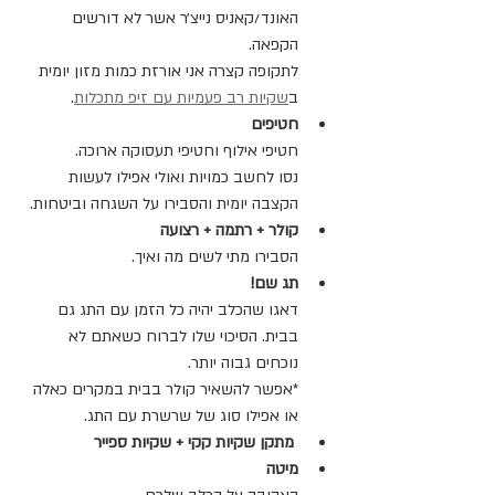
האונד/קאניס נייצ׳ר אשר לא דורשים 
הקפאה.
לתקופה קצרה אני אורזת כמות מזון יומית 
ב
שקיות רב פעמיות עם זיפ מתכלות
.
חטיפים
חטיפי אילוף וחטיפי תעסוקה ארוכה.
נסו לחשב כמויות ואולי אפילו לעשות 
הקצבה יומית והסבירו על השגחה וביטחות.
קולר + רתמה + רצועה
הסבירו מתי לשים מה ואיך.
תג שם!
דאגו שהכלב יהיה כל הזמן עם התג גם 
בבית. הסיכוי שלו לברוח כשאתם לא 
נוכחים גבוה יותר.
*אפשר להשאיר קולר בבית במקרים כאלה 
או אפילו סוג של שרשרת עם התג.
 מתקן שקיות קקי + שקיות ספייר
מיטה