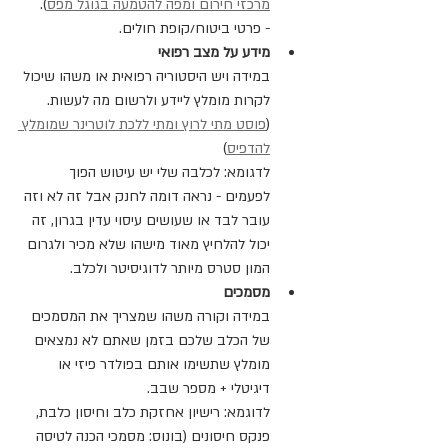
מרכזי חירום ומפה להטמעה בגוגל מפס
).
- פרטי ביטוח/קופת חולים.
מידע על מצב רפואי
במידה ויש היסטוריה רפואית או משהו שיכול 
לקרות מומלץ ליידע ולרשום מה לעשות. 
(
פוסט מתי לרוץ ומתי ללכת לוטרינר שמומלץ 
להדפיס
)
לדגומא: לכלבה שלי יש עיטוש הפוך 
לפעמים - נראה דומה לחנק אבל זה לא וזה 
עובר לבד או שעושים עיסוי עדין בגרון, זה 
יכול להלחיץ מאוד מישהו שלא מכיר ולגרום 
המון סטרס מיותר לדוגיסיטר ולכלב.
מסמכים
במידה וקורה משהו שמצריך את המסמכים 
של הכלב שלכם בזמן שאתם לא נמצאים 
מומלץ שתשימו אותם בפולדר פיזי או 
דיגיטלי + מספר שבב.
לדוגמא: רישיון אחזקת כלב וחיסון כלבת, 
פנקס חיסונים (בונוס: מסמכי הכנה לטיסה 