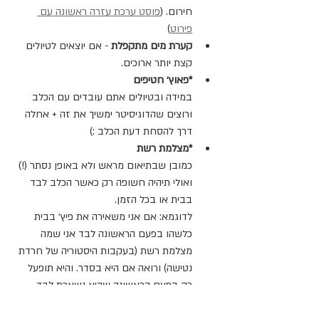
חירום. (
פוסט ערכת עזרה ראשונה עם 
פירוט
)
קערת מים מתקפלת
 - אם יוצאים לטיולים 
קצת יותר ארוכים.
*פאוץ׳ חטיפים
במידה ובטיולים אתם עובדים עם הכלב 
ורוצים שהדוגיסיטר ימשיך את זה + אחלה 
דרך להסחת דעת הכלב :)
*מצלמת רשת
כמובן שבתיאום מראש ולא באופן נסתר (!) 
ואולי תיהיה חשופה רק כאשר הכלב לבד 
בבית או בכל הזמן.
לדוגמא: אם אני משאירה את פיץ׳ בבית 
כלשהו בפעם הראשונה לבד אני שמה 
מצלמת רשת (בעקבות היסטוריה של חרדת 
נטישה) ורואה אם היא בסדר. והיא תופעל 
רק בפעם הראשונה שהיא נשארת לבד 
בדירה של הדוגיסיטר.