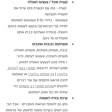
קערת אוכל / צעצועי האכלה
 קערה - כמו עם הקערת מים עדיף את 
הקערה הקבועה.
צעצועים - בחרו כ2-3 צעצועים פשוטים 
למילוי (ע״י הבניאדם) ובקשו לעשות בינהם 
רוטציה. (במידה ואצלכם בבית אתם 
מקפידים על גיוון).
משחקים ובובות אהובים
בובה, משחק משיכות, משחק האכלה, 
משחק חשיבה, צעצועי לעיסה, כדור.
+ מילוי מוכן לצעצעי האכלה לפינוק - 
סמוצ׳י/מחית. לדוגמא: 
סמוצ׳י בשר
 | 
מחית 
בלקנדו
 | 
ציר/טופינג בלקנדו
 או שאפשר 
להכין מראש מיקסים עם עוד דברים 
ולהכניס ל
שקיות סמוצ׳י רב פעמיות
 כדי 
שיהיה הכי קל ומוכן לשימוש.
ערכת עזרה ראשונה
ניתן גם להוסיף הוראות והסברים - אבל הכי 
נכון לשים בערכה מספר פלאפון של מרפאת 