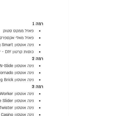
רמה 1
פאזל ממקס סטוק
פאזל מאלי אקספרס
נינה אוטסון Dog Smart - קונוסים או עצמות 
כוסות קרטון DIY - לוקחים חטיפים ומניחים מתחת לחלק מהכוסות, מערבבים ונותנים לכלב לרחרח ולמצוא
רמה 2
נינה אוטסון Hide-N-Slide
נינה אוטסון Dog Tornado (הכי מומלץ בעייני ונע בין רמות 1-2-2.5)
נינה אוטסון Dog Brick
רמה 3
נינה אוטסון Dog Worker
נינה אוטסון Challenge Slider
נינה אוטסון Dog Twister
נינה אוטסון Dog Casino