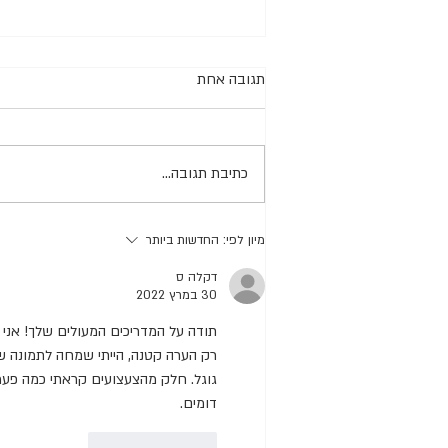
תגובה אחת
כתיבת תגובה...
#6 צעצועי העשרה - למזון רטוב
מיון לפי:
החדשות ביותר
דקלה ס
30 במרץ 2022
תודה על המדריכים המעולים שלך! אני 
רק הערה קטנה, הייתי שמחה לתמונה ש
גוגל. חלק מהצעצועים קראתי כמה פע
דומים.
לייק
להשיב