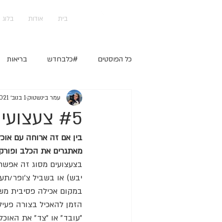
בית
אודות
בלוג
כל הפוסטים
#כלבחדש
בריאות
עמר בינשטוק
1 בנוב׳ 2021
DIY
#5 צעצועי העשרה - למזון יבש
בין אם זה ארוחה עם אוכ
מאתגרים את הכלב ופורקי
בצעצועים מסוג זה אפשר
יבש) או בשביל צ׳ופר/תע
במקום אכילה פסיבית מש
הזמן להאכיל בצורה פעיל
״עובד״ או ״צד״ את האוכל