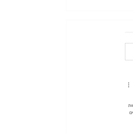
צעצועי העשרה - העדפות
ות 
ם 