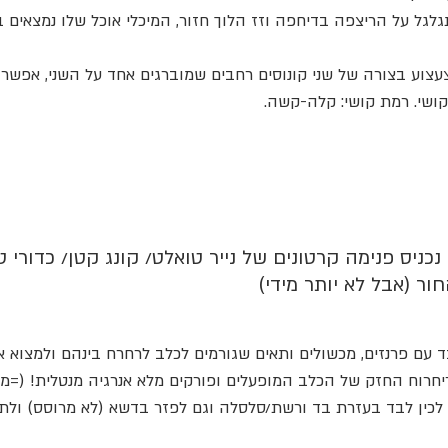
לגל על הריצפה בדיחפה וזז הלוך חזור, המיכלי אוכל שלו נמצאים בש
צעצוע בצורה של שני קונוסים רחבים שמוברגים אחד על השני, אפשר
קושי. רמת קושי: קלה-קשה.
כניס פנימה קרטונים של נייר טואלט/ קונג קטן/ כדורי טני
ור (אבל לא יותר מידי)
עם פרנזים, מכשולים ותאים שגורמים לכלב לרחרח בינהם ולמצוא את
רוח החזק של הכלב המופעלים ופורקים מלא אנרגיה מנטלית! (=מע
לכין לבד בעזרת בד ורשת/סלסלה וגם לפזר בדשא (לא מרוסס) ולת