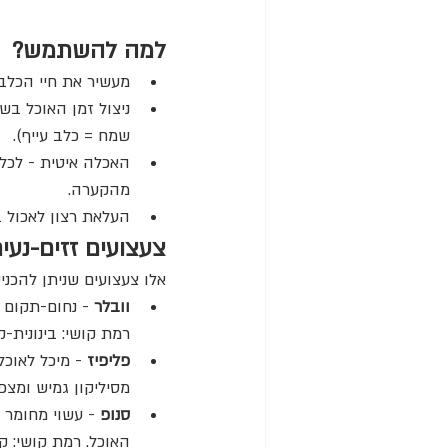
למה להשתמש?
מעשיר
את חיי הכלב 
ניצול זמן האוכל בש
שמח = כלב עייף).
האכלה איטית - לכל
מהקערה.
העלאת רצון לאכול בע
צעצועים זזים-נעי
אלו צעצועים שניתן להכני
וובלר 
- נחום-תקום ג
רמת קושי: בינונית-
פליפיז 
- מיכל לאוכל
מסיליקון גמיש ומצפצ
סנופ
 - עשוי מחומר 
האוכל. רמת קושי: 